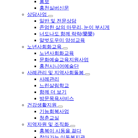
홍보
홍천실버신문
상담사업
일반 및 전문상담
존엄한 삶의 마무리, 눈이 부시게
너도나도 함께 락락(樂樂)
말벗도우미 양성교육
노년사회화교육
노년사회화교육
문화예술교육지원사업
홍천시니어예술단
사례관리 및 지역사회돌봄
사례관리
느린살림학교
함께 더 보기
방문목욕서비스
건강생활지원
기능회복사업
청춘교실
지역자원 및 조직화
홍복이 시동을 걸다
찾아가는 이동복지관