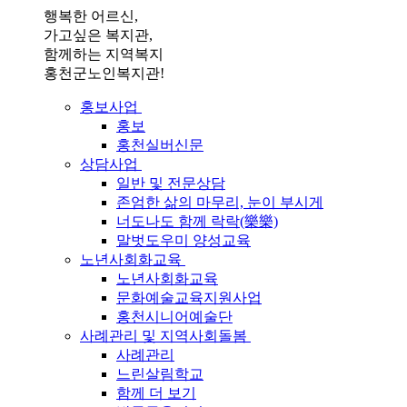
행복한 어르신,
가고싶은 복지관,
함께하는 지역복지
홍천군노인복지관!
홍보사업
홍보
홍천실버신문
상담사업
일반 및 전문상담
존엄한 삶의 마무리, 눈이 부시게
너도나도 함께 락락(樂樂)
말벗도우미 양성교육
노년사회화교육
노년사회화교육
문화예술교육지원사업
홍천시니어예술단
사례관리 및 지역사회돌봄
사례관리
느린살림학교
함께 더 보기