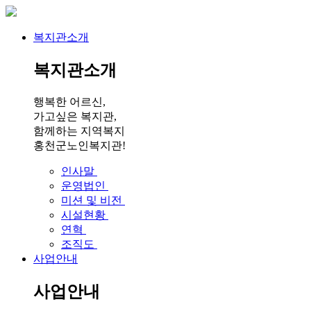
복지관소개
복지관소개
행복한 어르신,
가고싶은 복지관,
함께하는 지역복지
홍천군노인복지관!
인사말
운영법인
미션 및 비전
시설현황
연혁
조직도
사업안내
사업안내